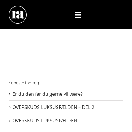
Skip
to
content
Toggle
Navigation
FORSIDE
EVENTS
PERSONLIG UDVIKLING
Seneste indlæg
HVEM ER JEG
Er du den far du gerne vil være?
ARTIKLER
OVERSKUDS LUKSUSFÆLDEN – DEL 2
KONTAKT
OVERSKUDS LUKSUSFÆLDEN