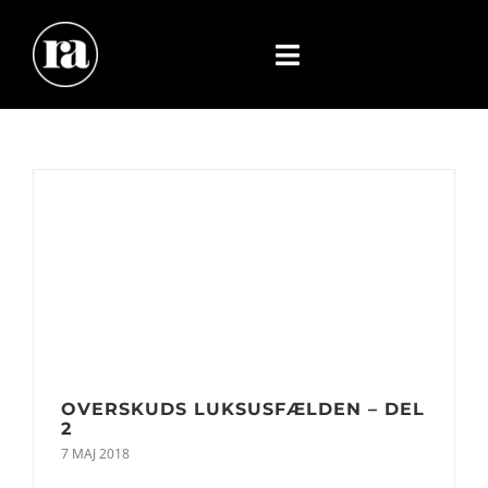
Skip
to
content
Toggle
Navigation
OVERSKUDS LUKSUSFÆLDEN – DEL
2
7 MAJ 2018