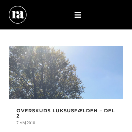
Skip
to
content
Toggle
Navigation
OVERSKUDS LUKSUSFÆLDEN – DEL
2
7 MAJ 2018